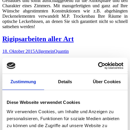
Gebäudes und somit ausschlaggebend für die Atmosphäre und den
Charakter eines Zimmers. Mit massgefertigten und ganz auf Ihre
Wünsche abgestimmten Konstruktionen wie z.B. abgehängten
Deckenelementen verwandelt M.P. Trockenbau Ihre Räume in
optische Leckerbissen, an denen Sie sich garantiert nicht so schnell
sattsehen werden!
Rigipsarbeiten aller Art
18. Oktober 2015
Allgemein
Quantin
Rigipsarbeiten aller Art
Neben Altbausanierungen und -ausbauten gehört auch die individuelle
Wohnraumgestaltung zu unseren Aufgaben. Mit kreativen Ideen, einer
professionellen Planung und fachgerechten Ausführung verwandelt M.P.
Zustimmung
Details
Über Cookies
Trockenbau auch Ihre Räume in echte „Wohn-Unikate“. Wir beraten Sie gerne
persönlich und zeigen Ihnen auf, welche ungeahnten Möglichkeiten sich auch
innerhalb Ihrer vier Wände anbieten.
Kommentar hinterlassen
Diese Webseite verwendet Cookies
Wir verwenden Cookies, um Inhalte und Anzeigen zu
Leichtbauwände
personalisieren, Funktionen für soziale Medien anbieten
zu können und die Zugriffe auf unsere Website zu
18. Oktober 2015
Allgemein
Quantin