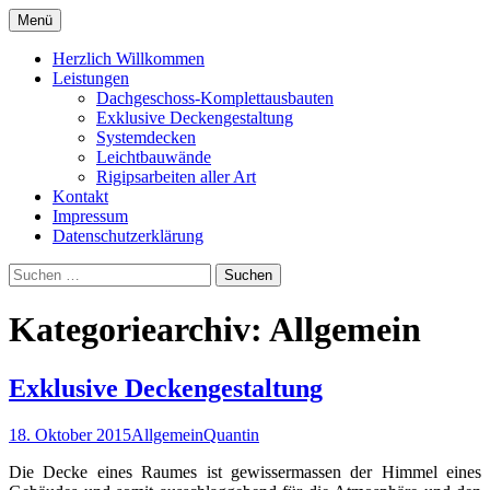
Zum
Menü
Inhalt
Trockenbau Pink
springen
Herzlich Willkommen
Leistungen
Dachgeschoss-Komplettausbauten
Exklusive Deckengestaltung
Systemdecken
Leichtbauwände
Rigipsarbeiten aller Art
Kontakt
Impressum
Datenschutzerklärung
Suchen
nach:
Kategoriearchiv: Allgemein
Exklusive Deckengestaltung
18. Oktober 2015
Allgemein
Quantin
Die Decke eines Raumes ist gewissermassen der Himmel eines