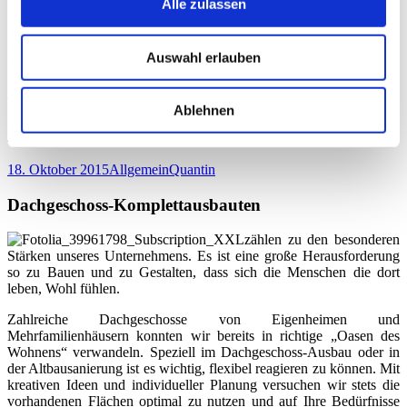
Alle zulassen
Systemdecken aus unterschiedlichen Materialien an, mit denen in Ihren
gewerblichen oder privaten Räumlichkeiten schnell und preiswert eine
ansprechende Deckengestaltung realisierbar ist. Wir informieren Sie gerne
Auswahl erlauben
umfassend und persönlich über die vielfältigen Variationsmöglichkeiten.
Kommentar hinterlassen
Ablehnen
Dachgeschoss-Komplettausbauten
18. Oktober 2015
Allgemein
Quantin
Dachgeschoss-Komplettausbauten
zählen zu den besonderen
Stärken unseres Unternehmens. Es ist eine große Herausforderung
so zu Bauen und zu Gestalten, dass sich die Menschen die dort
leben, Wohl fühlen.
Zahlreiche Dachgeschosse von Eigenheimen und
Mehrfamilienhäusern konnten wir bereits in richtige „Oasen des
Wohnens“ verwandeln. Speziell im Dachgeschoss-Ausbau oder in
der Altbausanierung ist es wichtig, flexibel reagieren zu können. Mit
kreativen Ideen und individueller Planung versuchen wir stets die
vorhandenen Flächen optimal zu nutzen und auf Ihre Bedürfnisse